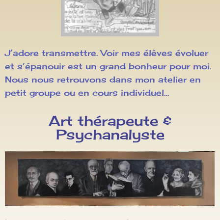
J’adore transmettre. Voir mes élèves évoluer
et s’épanouir est un grand bonheur pour moi.
Nous nous retrouvons dans mon atelier en
petit groupe ou en cours individuel…
Art thérapeute &
Psychanalyste